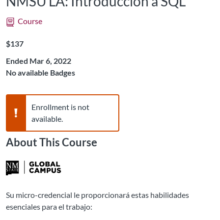
NMSU LA: Introducción a SQL
Course
Listing Price: $137
$137
Ended Mar 6, 2022
No available Badges
Warning,
Enrollment is not
available.
About This Course
Su micro-credencial le proporcionará estas h
abilidades
esenciales para el trabajo
: